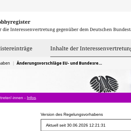
obbyregister
r die Interessenvertretung gegenüber dem
Deutschen Bundest
istereinträge
Inhalte der Interessenvertretun
haben
Änderungsvorschläge EU- und Bundesrecht zur Vereinfachung der Zertifizierung von Gasen
treter/-innen -
Infos
.
Version des Regelungsvorhabens