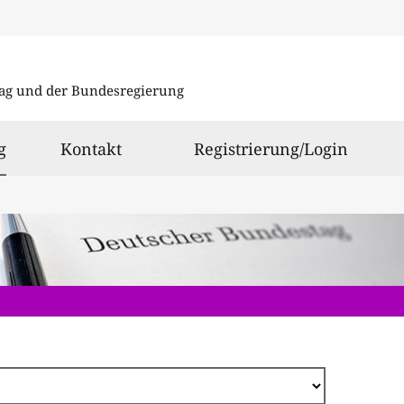
Direkt
zum
ag und der Bundesregierung
Inhalt
ausgewählt
g
Kontakt
Registrierung/Login