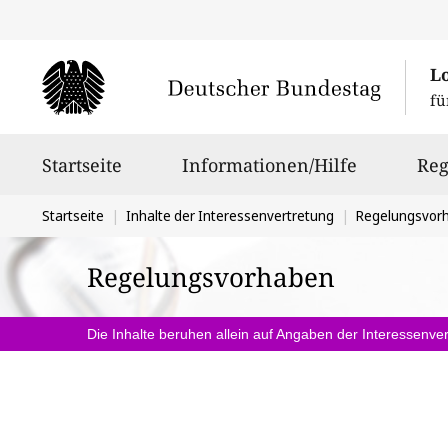
L
fü
Hauptnavigation
Startseite
Informationen/Hilfe
Reg
Sie
Startseite
Inhalte der Interessenvertretung
Regelungsvor
befinden
Regelungsvorhaben
sich
hier:
Die Inhalte beruhen allein auf Angaben der Interessenver