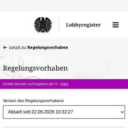
Direk
zum
Men
Lobbyregister
Inhal
öffne
Sie
zurück zu:
Regelungsvorhaben
befinden
sich
Regelungsvorhaben
hier:
Inhalte beruhen auf Angaben der IV -
Infos
Version des Regelungsvorhabens