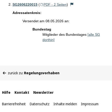
SG2606220015
(
PDF - 2 Seiten
)
Adressatenkreis:
Versendet am 08.05.2026 an:
Bundestag
Mitglieder des Bundestages
[alle SG
dorthin]
Sie
zurück zu:
Regelungsvorhaben
befinden
sich
hier:
Interne
Hilfe
Kontakt
Newsletter
Links
Barrierefreiheit
Datenschutz
Inhalte melden
Impressum