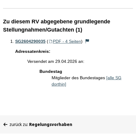
Zu diesem RV abgegebene grundlegende
Stellungnahmen/Gutachten (1)
SG2604290035
(
PDF - 4 Seiten
)
Adressatenkreis:
Versendet am 29.04.2026 an:
Bundestag
Mitglieder des Bundestages
[alle SG
dorthin]
Sie
zurück zu:
Regelungsvorhaben
befinden
sich