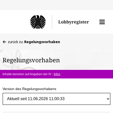
Direk
zum
Men
Lobbyregister
Inhal
öffne
Sie
zurück zu:
Regelungsvorhaben
befinden
sich
Regelungsvorhaben
hier:
Inhalte beruhen auf Angaben der IV -
Infos
Version des Regelungsvorhabens