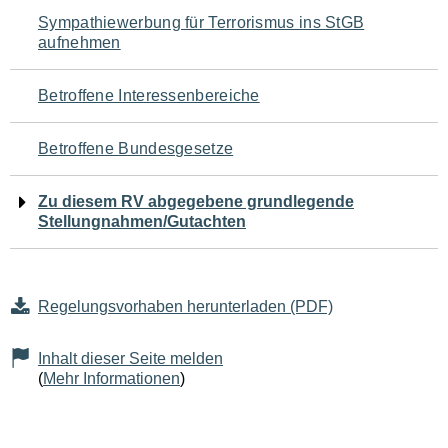
Navigation
Sympathiewerbung für Terrorismus ins StGB
aufnehmen
für
den
Betroffene Interessenbereiche
Seiteninhalt
Betroffene Bundesgesetze
Zu diesem RV abgegebene grundlegende
Stellungnahmen/Gutachten
Regelungsvorhaben herunterladen (PDF)
Inhalt dieser Seite melden
(
Mehr Informationen
)