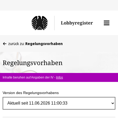
Direk
zum
Men
Lobbyregister
Inhal
öffne
Sie
zurück zu:
Regelungsvorhaben
befinden
sich
Regelungsvorhaben
hier:
Inhalte beruhen auf Angaben der IV -
Infos
Version des Regelungsvorhabens