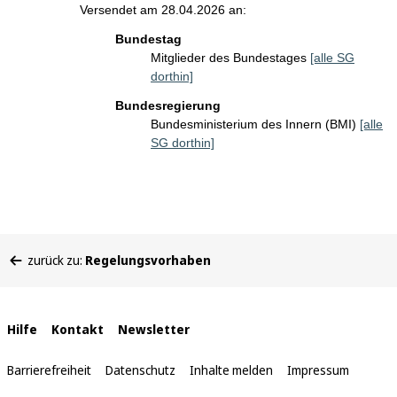
Versendet am 28.04.2026 an:
Bundestag
Mitglieder des Bundestages
[alle SG
dorthin]
Bundesregierung
Bundesministerium des Innern (BMI)
[alle
SG dorthin]
Sie
zurück zu:
Regelungsvorhaben
befinden
sich
hier:
Interne
Hilfe
Kontakt
Newsletter
Links
Barrierefreiheit
Datenschutz
Inhalte melden
Impressum