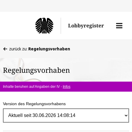
Direk
zum
Men
Lobbyregister
Inhal
öffne
Sie
zurück zu:
Regelungsvorhaben
befinden
sich
Regelungsvorhaben
hier:
Inhalte beruhen auf Angaben der IV -
Infos
Version des Regelungsvorhabens