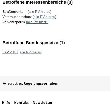
Betroffene Interessenbereiche (3)
Straßenverkehr
[alle RV hierzu]
Verbraucherschutz
[alle RV hierzu]
Verkehrspolitik
[alle RV hierzu]
Betroffene Bundesgesetze (1)
FeV 2010
[alle RV hierzu]
Sie
zurück zu:
Regelungsvorhaben
befinden
sich
hier:
Interne
Hilfe
Kontakt
Newsletter