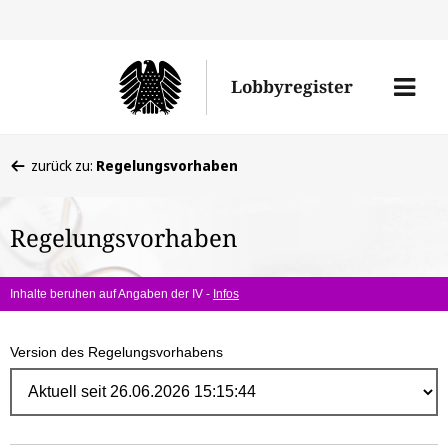
Direk
zum
Men
Lobbyregister
Inhal
öffne
Sie
zurück zu:
Regelungsvorhaben
befinden
sich
Regelungsvorhaben
hier:
Inhalte beruhen auf Angaben der IV -
Infos
Version des Regelungsvorhabens