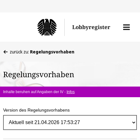
Direk
zum
Men
Lobbyregister
Inhal
öffne
Sie
zurück zu:
Regelungsvorhaben
befinden
sich
Regelungsvorhaben
hier:
Inhalte beruhen auf Angaben der IV -
Infos
Version des Regelungsvorhabens