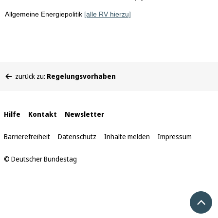
Allgemeine Energiepolitik
[alle RV hierzu]
Sie
zurück zu:
Regelungsvorhaben
befinden
sich
hier:
Interne
Hilfe
Kontakt
Newsletter
Links
Barrierefreiheit
Datenschutz
Inhalte melden
Impressum
© Deutscher Bundestag
Nach