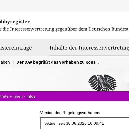
obbyregister
r die Interessenvertretung gegenüber dem
Deutschen Bundest
istereinträge
Inhalte der Interessenvertretun
haben
Der DAV begrüßt das Vorhaben zu Konsolidierung der europäischen Digitalgesetzgebung, sieht jedoch in den Kommissionsvorschlägen Nachbesserungsbedarf.
treter/-innen -
Infos
.
Version des Regelungsvorhabens