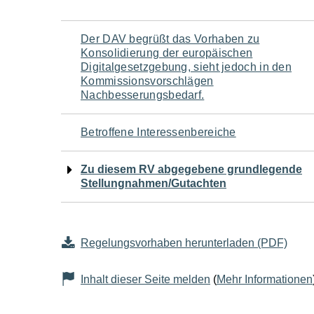
Navigation
Der DAV begrüßt das Vorhaben zu
Konsolidierung der europäischen
für
Digitalgesetzgebung, sieht jedoch in den
Kommissionsvorschlägen
Nachbesserungsbedarf.
den
Seiteninhalt
Betroffene Interessenbereiche
Zu diesem RV abgegebene grundlegende
Stellungnahmen/Gutachten
Regelungsvorhaben herunterladen (PDF)
Inhalt dieser Seite melden
(
Mehr Informationen