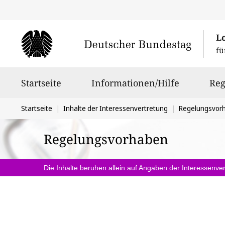
L
fü
Hauptnavigation
Startseite
Informationen/Hilfe
Reg
Sie
Startseite
Inhalte der Interessenvertretung
Regelungsvor
befinden
Regelungsvorhaben
sich
hier:
Die Inhalte beruhen allein auf Angaben der Interessenver