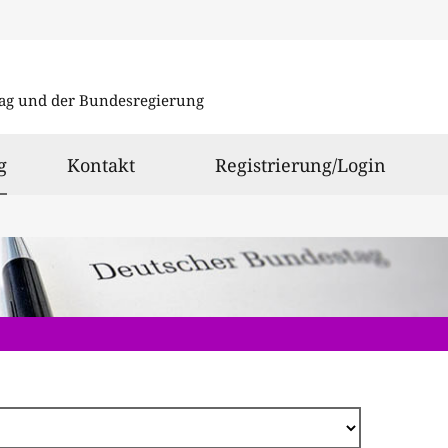
Direkt
zum
ag und der Bundesregierung
Inhalt
ausgewählt
g
Kontakt
Registrierung/Login