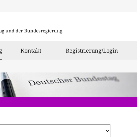
Direkt
zum
ag und der Bundesregierung
Inhalt
ausgewählt
g
Kontakt
Registrierung/Login