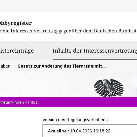
obbyregister
r die Interessenvertretung gegenüber dem
Deutschen Bundest
istereinträge
Inhalte der Interessenvertretun
haben
Gesetz zur Änderung des Tierarzneimittelgesetzes Stellungnahme zum Evaluierungsbericht des BMLEH
treter/-innen -
Infos
.
Version des Regelungsvorhabens