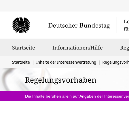
L
fü
Hauptnavigation
Startseite
Informationen/Hilfe
Reg
Sie
Startseite
Inhalte der Interessenvertretung
Regelungsvor
befinden
Regelungsvorhaben
sich
hier:
Die Inhalte beruhen allein auf Angaben der Interessenver