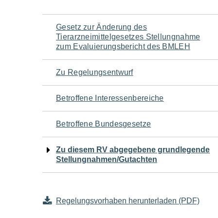
Navigation
Gesetz zur Änderung des
Tierarzneimittelgesetzes Stellungnahme
für
zum Evaluierungsbericht des BMLEH
den
Zu Regelungsentwurf
Seiteninhalt
Betroffene Interessenbereiche
Betroffene Bundesgesetze
Zu diesem RV abgegebene grundlegende
Stellungnahmen/Gutachten
Regelungsvorhaben herunterladen (PDF)