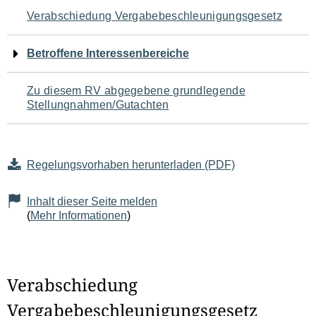
Navigation
Verabschiedung Vergabebeschleunigungsgesetz
für
Betroffene Interessenbereiche
den
Zu diesem RV abgegebene grundlegende
Seiteninhalt
Stellungnahmen/Gutachten
Regelungsvorhaben herunterladen (PDF)
Inhalt dieser Seite melden
(
Mehr Informationen
)
Verabschiedung
Vergabebeschleunigungsgesetz