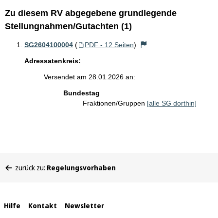
Zu diesem RV abgegebene grundlegende
Stellungnahmen/Gutachten (1)
SG2604100004
(
PDF - 12 Seiten
)
Adressatenkreis:
Versendet am 28.01.2026 an:
Bundestag
Fraktionen/Gruppen
[alle SG dorthin]
Sie
zurück zu:
Regelungsvorhaben
befinden
sich
hier:
Interne
Hilfe
Kontakt
Newsletter