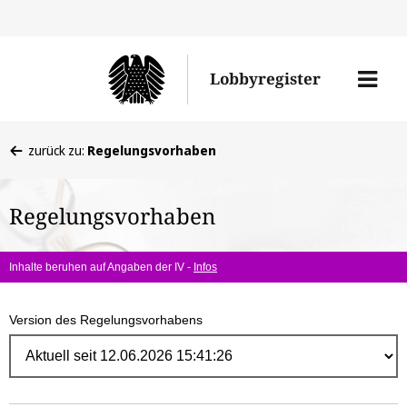
Direk
zum
Men
Lobbyregister
Inhal
öffne
Sie
zurück zu:
Regelungsvorhaben
befinden
sich
Regelungsvorhaben
hier:
Inhalte beruhen auf Angaben der IV -
Infos
Version des Regelungsvorhabens