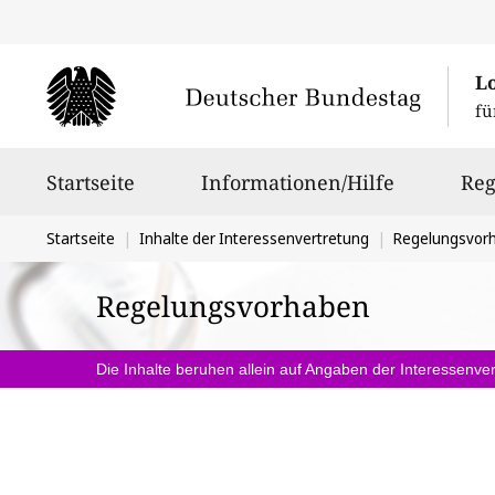
L
fü
Hauptnavigation
Startseite
Informationen/Hilfe
Reg
Sie
Startseite
Inhalte der Interessenvertretung
Regelungsvor
befinden
Regelungsvorhaben
sich
hier:
Die Inhalte beruhen allein auf Angaben der Interessenver