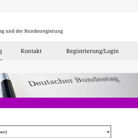
Direkt
zum
ag und der Bundesregierung
Inhalt
ausgewählt
g
Kontakt
Registrierung/Login