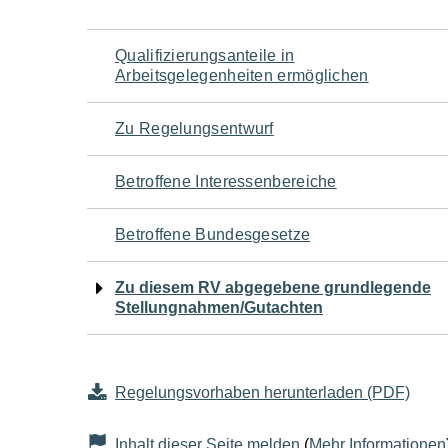
Navigation
Qualifizierungsanteile in
Arbeitsgelegenheiten ermöglichen
für
Zu Regelungsentwurf
den
Betroffene Interessenbereiche
Seiteninhalt
Betroffene Bundesgesetze
Zu diesem RV abgegebene grundlegende
Stellungnahmen/Gutachten
Regelungsvorhaben herunterladen (PDF)
Inhalt dieser Seite melden
(
Mehr Informationen