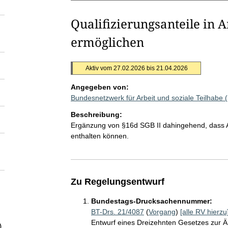
Qualifizierungsanteile in 
ermöglichen
Aktiv vom 27.02.2026 bis 21.04.2026
Angegeben von:
Bundesnetzwerk für Arbeit und soziale Teilhabe
Beschreibung:
Ergänzung von §16d SGB II dahingehend, dass Ar
enthalten können.
Zu Regelungsentwurf
Bundestags-Drucksachennummer:
BT-Drs. 21/4087
(
Vorgang
)
[alle RV hierzu
Entwurf eines Dreizehnten Gesetzes zur 
)