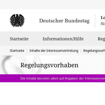
L
fü
Hauptnavigation
Startseite
Informationen/Hilfe
Reg
Sie
Startseite
Inhalte der Interessenvertretung
Regelungsvor
befinden
Regelungsvorhaben
sich
hier:
Die Inhalte beruhen allein auf Angaben der Interessenver