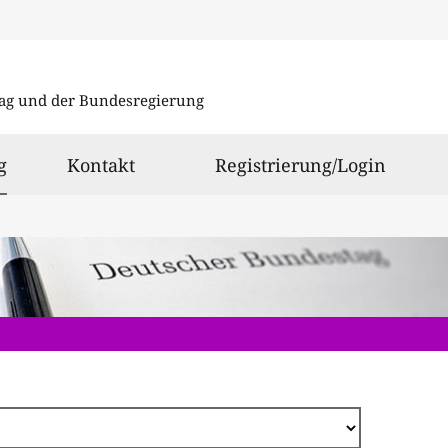
Direkt
zum
ag und der Bundesregierung
Inhalt
ausgewählt
g
Kontakt
Registrierung/Login