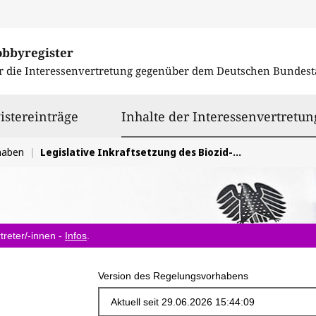
obbyregister
r die Interessenvertretung gegenüber dem
Deutschen Bundest
istereinträge
Inhalte der Interessenvertretun
haben
Legislative Inkraftsetzung des Biozid-Datenschutz-Rechtsvorschlages aus dem Food und Feed Omnibus dringend erforderlich
treter/-innen -
Infos
.
Version des Regelungsvorhabens