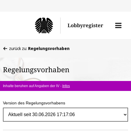
Direk
zum
Men
Lobbyregister
Inhal
öffne
Sie
zurück zu:
Regelungsvorhaben
befinden
sich
Regelungsvorhaben
hier:
Inhalte beruhen auf Angaben der IV -
Infos
Version des Regelungsvorhabens