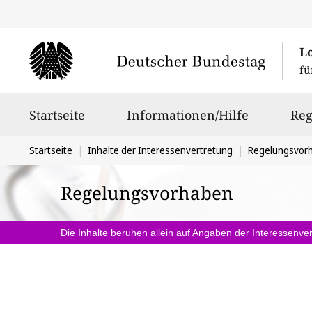
L
fü
Hauptnavigation
Startseite
Informationen/Hilfe
Reg
Sie
Startseite
Inhalte der Interessenvertretung
Regelungsvor
befinden
Regelungsvorhaben
sich
hier:
Die Inhalte beruhen allein auf Angaben der Interessenver