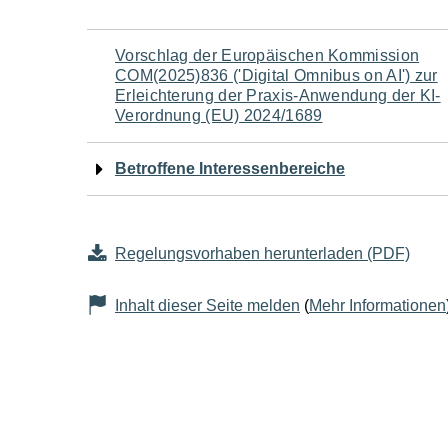
Navigation
Vorschlag der Europäischen Kommission
COM(2025)836 ('Digital Omnibus on AI') zur
für
Erleichterung der Praxis-Anwendung der KI-
Verordnung (EU) 2024/1689
den
Betroffene Interessenbereiche
Seiteninhalt
Regelungsvorhaben herunterladen (PDF)
Inhalt dieser Seite melden
(
Mehr Informationen