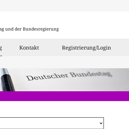
Direkt
zum
ag und der Bundesregierung
Inhalt
ausgewählt
g
Kontakt
Registrierung/Login