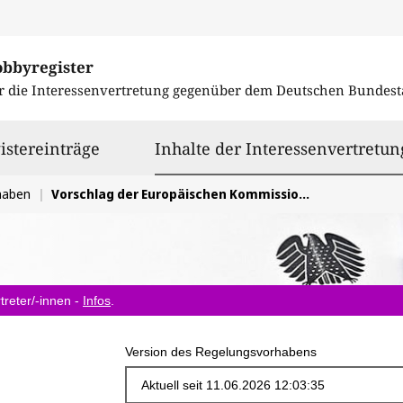
obbyregister
r die Interessenvertretung gegenüber dem
Deutschen Bundest
istereinträge
Inhalte der Interessenvertretun
haben
Vorschlag der Europäischen Kommission COM(2025)836 ('Digital Omnibus on AI') zur Erleichterung der Praxis-Anwendung der KI-Verordnung (EU) 2024/1689
treter/-innen -
Infos
.
Version des Regelungsvorhabens