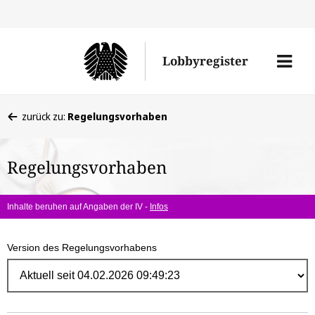
Direk
zum
Men
Lobbyregister
Inhal
öffne
Sie
zurück zu:
Regelungsvorhaben
befinden
sich
Regelungsvorhaben
hier:
Inhalte beruhen auf Angaben der IV -
Infos
Version des Regelungsvorhabens