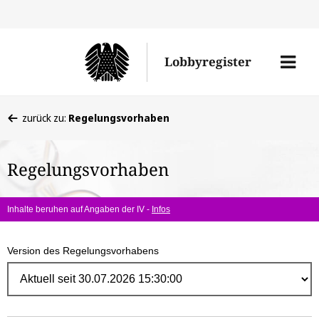
Direk
zum
Men
Lobbyregister
Inhal
öffne
Sie
zurück zu:
Regelungsvorhaben
befinden
sich
Regelungsvorhaben
hier:
Inhalte beruhen auf Angaben der IV -
Infos
Version des Regelungsvorhabens