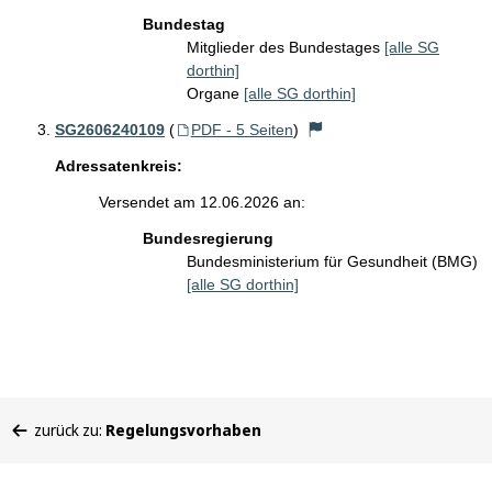
Bundestag
Mitglieder des Bundestages
[alle SG
dorthin]
Organe
[alle SG dorthin]
SG2606240109
(
PDF - 5 Seiten
)
Adressatenkreis:
Versendet am 12.06.2026 an:
Bundesregierung
Bundesministerium für Gesundheit (BMG)
[alle SG dorthin]
Sie
zurück zu:
Regelungsvorhaben
befinden
sich