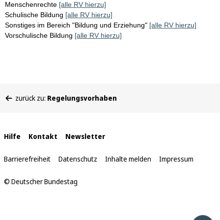
Menschenrechte
[alle RV hierzu]
Schulische Bildung
[alle RV hierzu]
Sonstiges im Bereich "Bildung und Erziehung"
[alle RV hierzu]
Vorschulische Bildung
[alle RV hierzu]
Sie
zurück zu:
Regelungsvorhaben
befinden
sich
hier:
Interne
Hilfe
Kontakt
Newsletter
Links
Barrierefreiheit
Datenschutz
Inhalte melden
Impressum
© Deutscher Bundestag