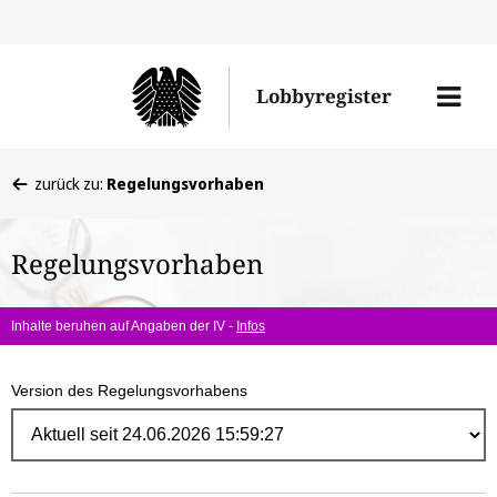
Direk
zum
Men
Lobbyregister
Inhal
öffne
Sie
zurück zu:
Regelungsvorhaben
befinden
sich
Regelungsvorhaben
hier:
Inhalte beruhen auf Angaben der IV -
Infos
Version des Regelungsvorhabens