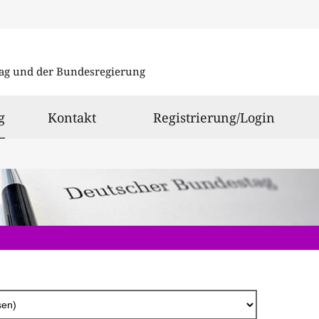
Direkt
zum
ag und der Bundesregierung
Inhalt
ausgewählt
g
Kontakt
Registrierung/Login