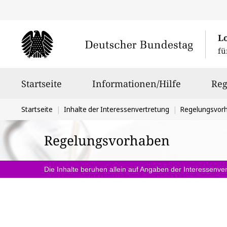
L
fü
Hauptnavigation
Startseite
Informationen/Hilfe
Reg
Sie
Startseite
Inhalte der Interessenvertretung
Regelungsvor
befinden
Regelungsvorhaben
sich
hier:
Die Inhalte beruhen allein auf Angaben der Interessenver