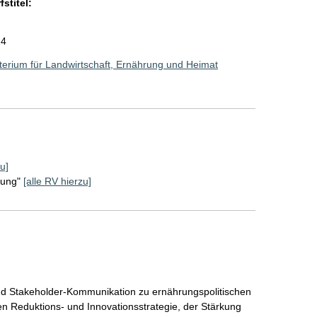
stitel:
24
erium für Landwirtschaft, Ernährung und Heimat
u]
rung"
[alle RV hierzu]
nd Stakeholder-Kommunikation zu ernährungspolitischen
n Reduktions- und Innovationsstrategie, der Stärkung