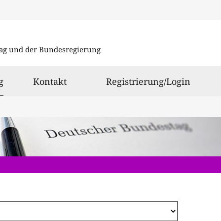
Direkt
zum
ag und der Bundesregierung
Inhalt
ausgewählt
g
Kontakt
Registrierung/Login