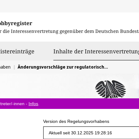
obbyregister
r die Interessenvertretung gegenüber dem
Deutschen Bundest
istereinträge
Inhalte der Interessenvertretun
haben
Änderungsvorschläge zur regulatorischen Ausgestaltung des NEST-Prozesses durch die BNetzA
treter/-innen -
Infos
.
Version des Regelungsvorhabens