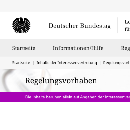
L
fü
Hauptnavigation
Startseite
Informationen/Hilfe
Reg
Sie
Startseite
Inhalte der Interessenvertretung
Regelungsvor
befinden
Regelungsvorhaben
sich
hier:
Die Inhalte beruhen allein auf Angaben der Interessenver