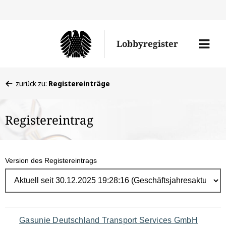
Direk
zum
Men
Lobbyregister
Inhal
öffne
Sie
zurück zu:
Registereinträge
befinden
sich
Registereintrag
hier:
Version des Registereintrags
Navigation
Gasunie Deutschland Transport Services GmbH