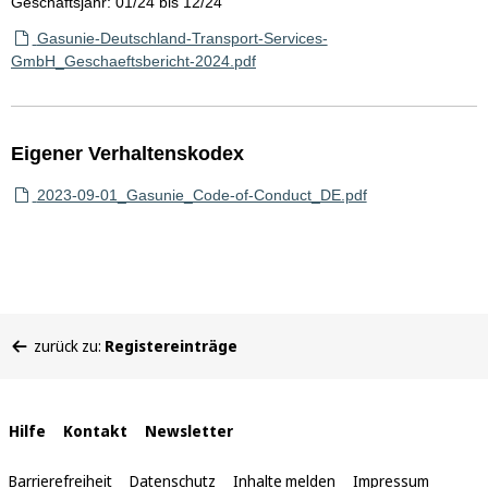
Geschäftsjahr: 01/24 bis 12/24
Gasunie-Deutschland-Transport-Services-
GmbH_Geschaeftsbericht-2024.pdf
Eigener Verhaltenskodex
2023-09-01_Gasunie_Code-of-Conduct_DE.pdf
Sie
zurück zu:
Registereinträge
befinden
sich
hier:
Interne
Hilfe
Kontakt
Newsletter
Links
Barrierefreiheit
Datenschutz
Inhalte melden
Impressum