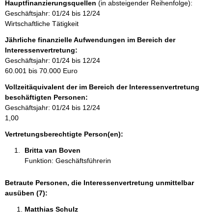
Hauptfinanzierungsquellen
(in absteigender Reihenfolge):
t
Geschäftsjahr: 01/24 bis 12/24
i
Wirtschaftliche Tätigkeit
n
f
Jährliche finanzielle Aufwendungen im Bereich der
o
Interessenvertretung:
r
Geschäftsjahr: 01/24 bis 12/24
m
60.001 bis 70.000 Euro
a
Vollzeitäquivalent der im Bereich der Interessenvertretung
t
beschäftigten Personen:
i
Geschäftsjahr: 01/24 bis 12/24
o
1,00
n
e
Vertretungsberechtigte Person(en):
n
Britta van Boven 
:
Funktion: Geschäftsführerin
Betraute Personen, die Interessenvertretung unmittelbar
ausüben (7):
Matthias Schulz 