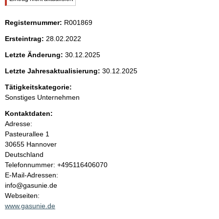
t
i
c
Registernummer:
R001869
h
e
t
Ersteintrag:
28.02.2022
i
n
g
Letzte Änderung:
30.12.2025
e
i
r
Letzte Jahresaktualisierung:
30.12.2025
H
Tätigkeitskategorie:
i
n
n
Sonstiges Unternehmen
w
h
Kontaktdaten:
e
i
Adresse:
a
s
Pasteurallee
1
:
30655
Hannover
l
Deutschland
K
Telefonnummer: +495116406070
t
o
E-Mail-Adressen:
n
info@gasunie.de
t
Webseiten:
a
www.gasunie.de
k