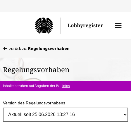
Direk
zum
Men
Lobbyregister
Inhal
öffne
Sie
zurück zu:
Regelungsvorhaben
befinden
sich
Regelungsvorhaben
hier:
Inhalte beruhen auf Angaben der IV -
Infos
Version des Regelungsvorhabens