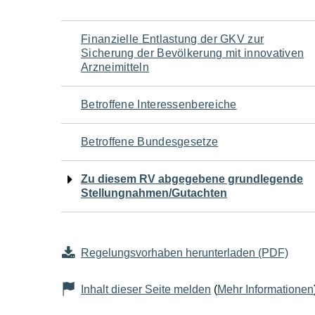
Navigation
Finanzielle Entlastung der GKV zur
Sicherung der Bevölkerung mit innovativen
für
Arzneimitteln
den
Betroffene Interessenbereiche
Seiteninhalt
Betroffene Bundesgesetze
Zu diesem RV abgegebene grundlegende
Stellungnahmen/Gutachten
Regelungsvorhaben herunterladen (PDF)
Inhalt dieser Seite melden
(
Mehr Informationen