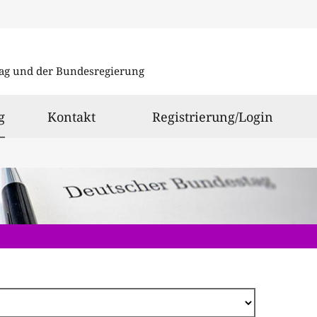
Direkt
zum
ag und der Bundesregierung
Inhalt
ausgewählt
g
Kontakt
Registrierung/Login