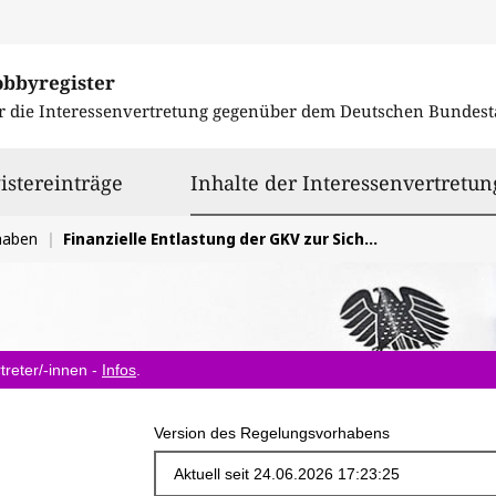
obbyregister
r die Interessenvertretung gegenüber dem
Deutschen Bundest
istereinträge
Inhalte der Interessenvertretun
haben
Finanzielle Entlastung der GKV zur Sicherung der Bevölkerung mit innovativen Arzneimitteln
treter/-innen -
Infos
.
Version des Regelungsvorhabens