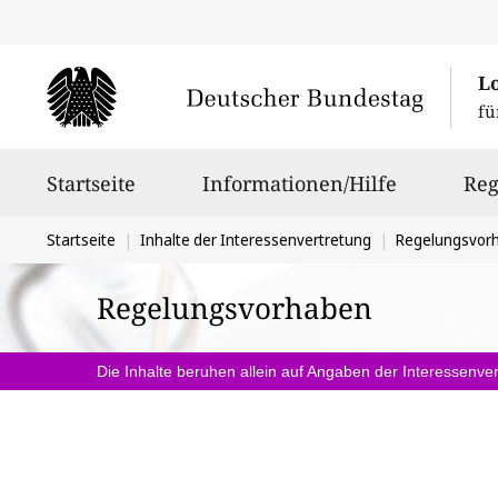
L
fü
Hauptnavigation
Startseite
Informationen/Hilfe
Reg
Sie
Startseite
Inhalte der Interessenvertretung
Regelungsvor
befinden
Regelungsvorhaben
sich
hier:
Die Inhalte beruhen allein auf Angaben der Interessenver