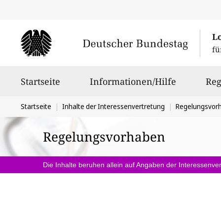
L
fü
Hauptnavigation
Startseite
Informationen/Hilfe
Reg
Sie
Startseite
Inhalte der Interessenvertretung
Regelungsvor
befinden
Regelungsvorhaben
sich
hier:
Die Inhalte beruhen allein auf Angaben der Interessenver