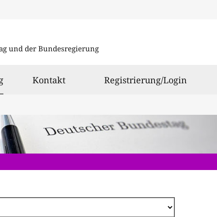
Direkt
zum
ag und der Bundesregierung
Inhalt
ausgewählt
g
Kontakt
Registrierung/Login