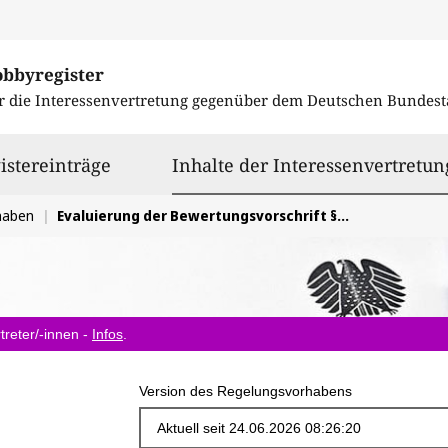
obbyregister
r die Interessenvertretung gegenüber dem
Deutschen Bundest
istereinträge
Inhalte der Interessenvertretun
haben
Evaluierung der Bewertungsvorschrift § 8 Absatz 2 Satz 12 EStG (Bewertungsabschlag bei Mietvorteilen)
treter/-innen -
Infos
.
Version des Regelungsvorhabens