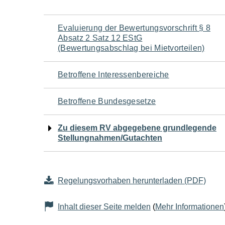
Navigation
Evaluierung der Bewertungsvorschrift § 8
Absatz 2 Satz 12 EStG
für
(Bewertungsabschlag bei Mietvorteilen)
den
Betroffene Interessenbereiche
Seiteninhalt
Betroffene Bundesgesetze
Zu diesem RV abgegebene grundlegende
Stellungnahmen/Gutachten
Regelungsvorhaben herunterladen (PDF)
Inhalt dieser Seite melden
(
Mehr Informationen