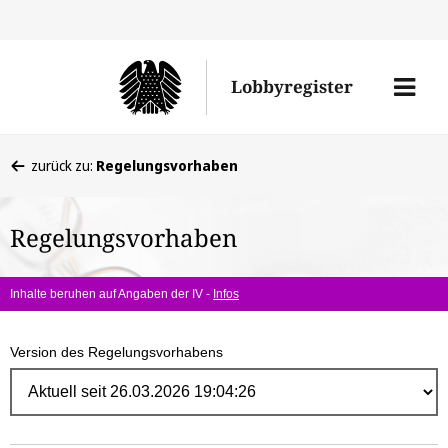
Direk
zum
Men
Lobbyregister
Inhal
öffne
Sie
zurück zu:
Regelungsvorhaben
befinden
sich
Regelungsvorhaben
hier:
Inhalte beruhen auf Angaben der IV -
Infos
Version des Regelungsvorhabens