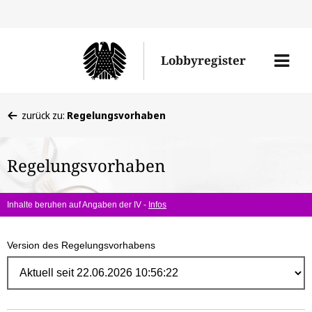
Direk
zum
Men
Lobbyregister
Inhal
öffne
Sie
zurück zu:
Regelungsvorhaben
befinden
sich
Regelungsvorhaben
hier:
Inhalte beruhen auf Angaben der IV -
Infos
Version des Regelungsvorhabens