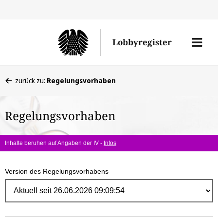
Direk
zum
Men
Lobbyregister
Inhal
öffne
Sie
zurück zu:
Regelungsvorhaben
befinden
sich
Regelungsvorhaben
hier:
Inhalte beruhen auf Angaben der IV -
Infos
Version des Regelungsvorhabens