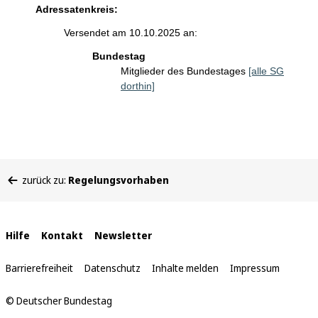
Adressatenkreis:
Versendet am 10.10.2025 an:
Bundestag
Mitglieder des Bundestages
[alle SG
dorthin]
Sie
zurück zu:
Regelungsvorhaben
befinden
sich
hier:
Interne
Hilfe
Kontakt
Newsletter
Links
Barrierefreiheit
Datenschutz
Inhalte melden
Impressum
© Deutscher Bundestag