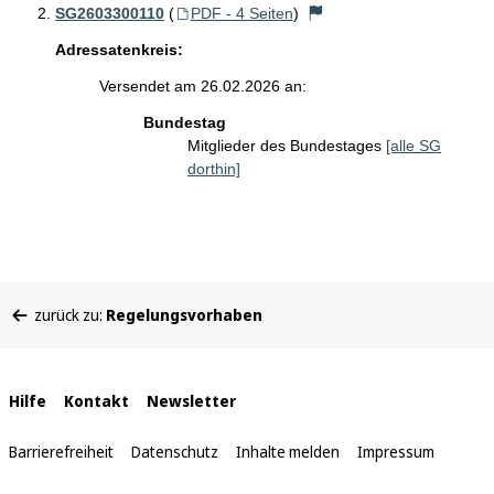
SG2603300110
(
PDF - 4 Seiten
)
Adressatenkreis:
Versendet am 26.02.2026 an:
Bundestag
Mitglieder des Bundestages
[alle SG
dorthin]
Sie
zurück zu:
Regelungsvorhaben
befinden
sich
hier:
Interne
Hilfe
Kontakt
Newsletter
Links
Barrierefreiheit
Datenschutz
Inhalte melden
Impressum