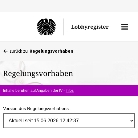
Direk
zum
Men
Lobbyregister
Inhal
öffne
Sie
zurück zu:
Regelungsvorhaben
befinden
sich
Regelungsvorhaben
hier:
Inhalte beruhen auf Angaben der IV -
Infos
Version des Regelungsvorhabens