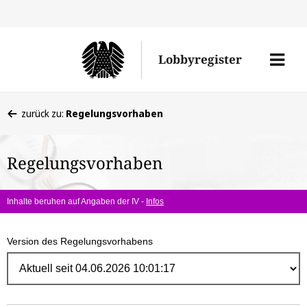
Direk
zum
Men
Lobbyregister
Inhal
öffne
Sie
zurück zu:
Regelungsvorhaben
befinden
sich
Regelungsvorhaben
hier:
Inhalte beruhen auf Angaben der IV -
Infos
Version des Regelungsvorhabens