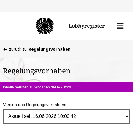
Direk
zum
Men
Lobbyregister
Inhal
öffne
Sie
zurück zu:
Regelungsvorhaben
befinden
sich
Regelungsvorhaben
hier:
Inhalte beruhen auf Angaben der IV -
Infos
Version des Regelungsvorhabens