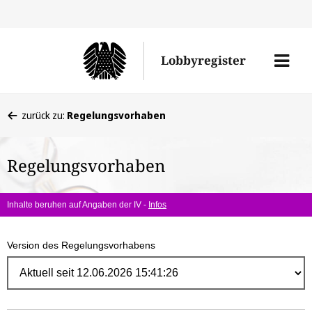
Direk
zum
Men
Lobbyregister
Inhal
öffne
Sie
zurück zu:
Regelungsvorhaben
befinden
sich
Regelungsvorhaben
hier:
Inhalte beruhen auf Angaben der IV -
Infos
Version des Regelungsvorhabens