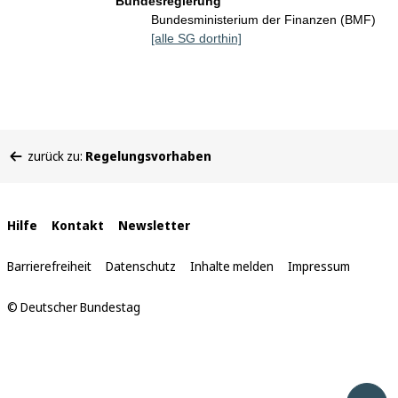
Bundesregierung
Bundesministerium der Finanzen (BMF)
[alle SG dorthin]
Sie
zurück zu:
Regelungsvorhaben
befinden
sich
hier:
Interne
Hilfe
Kontakt
Newsletter
Links
Barrierefreiheit
Datenschutz
Inhalte melden
Impressum
© Deutscher Bundestag