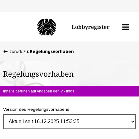
Direk
zum
Men
Lobbyregister
Inhal
öffne
Sie
zurück zu:
Regelungsvorhaben
befinden
sich
Regelungsvorhaben
hier:
Inhalte beruhen auf Angaben der IV -
Infos
Version des Regelungsvorhabens