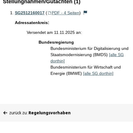
Stellungnahmen/Gutachten (1)
SG2512160017
(
PDF - 4 Seiten
)
Adressatenkreis:
Versendet am 11.11.2025 an:
Bundesregierung
Bundesministerium für Digitalisierung und
Staatsmodernisierung (BMDS)
[alle SG
dorthin]
Bundesministerium für Wirtschaft und
Energie (BMWE)
[alle SG dorthin]
Sie
zurück zu:
Regelungsvorhaben
befinden
sich
hier: