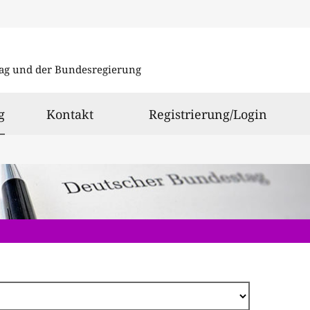
Direkt
zum
ag und der Bundesregierung
Inhalt
ausgewählt
g
Kontakt
Registrierung/Login