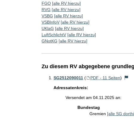
FGO
[alle RV hierzu]
RVG
[alle RV hierzu]
VSBG
[alle RV hierzu]
VSBInfoV
[alle RV hierzu]
UKlaG
[alle RV hierzu]
LuftSchlichtV
[alle RV hierzu]
GNotKG
[alle RV hierzu]
Zu diesem RV abgegebene grundleg
SG2512090011
(
PDF - 11 Seiten
)
Adressatenkreis:
Versendet am 04.11.2025 an:
Bundestag
Gremien
[alle SG dorthi