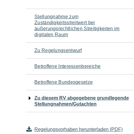
Navigation
Stellungnahme zum
Zuständigkeitsstreitwert bei
für
äußerungsrechtlichen Streitigkeiten im
digitalen Raum
den
Zu Regelungsentwurf
Seiteninhalt
Betroffene Interessenbereiche
Betroffene Bundesgesetze
Zu diesem RV abgegebene grundlegende
Stellungnahmen/Gutachten
Regelungsvorhaben herunterladen (PDF)