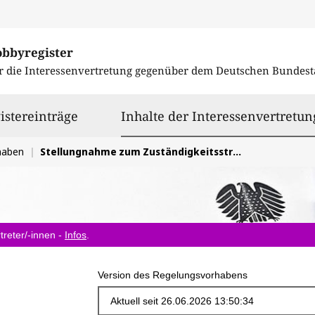
obbyregister
r die Interessenvertretung gegenüber dem
Deutschen Bundest
istereinträge
Inhalte der Interessenvertretun
haben
Stellungnahme zum Zuständigkeitsstreitwert bei äußerungsrechtlichen Streitigkeiten im digitalen Raum
treter/-innen -
Infos
.
Version des Regelungsvorhabens