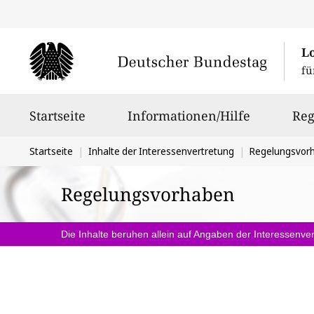
L
fü
Hauptnavigation
Startseite
Informationen/Hilfe
Reg
Sie
Startseite
Inhalte der Interessenvertretung
Regelungsvor
befinden
Regelungsvorhaben
sich
hier:
Die Inhalte beruhen allein auf Angaben der Interessenver