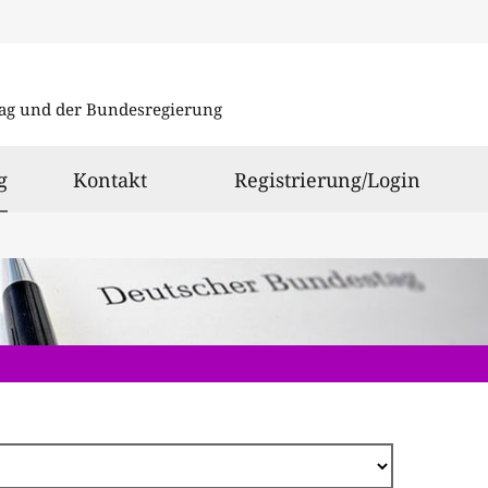
Direkt
zum
ag und der Bundesregierung
Inhalt
ausgewählt
g
Kontakt
Registrierung/Login