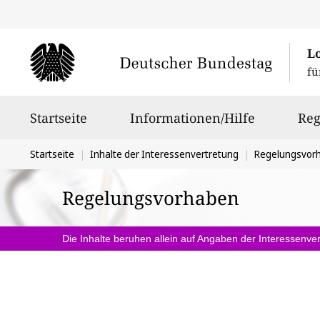
L
fü
Hauptnavigation
Startseite
Informationen/Hilfe
Reg
Sie
Startseite
Inhalte der Interessenvertretung
Regelungsvor
befinden
Regelungsvorhaben
sich
hier:
Die Inhalte beruhen allein auf Angaben der Interessenver