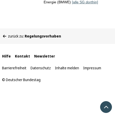
Energie (BMWE)
[alle SG dorthin]
Sie
zurück zu:
Regelungsvorhaben
befinden
sich
hier:
Interne
Hilfe
Kontakt
Newsletter
Links
Barrierefreiheit
Datenschutz
Inhalte melden
Impressum
© Deutscher Bundestag
Nach