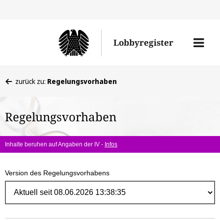
Direk
zum
Men
Lobbyregister
Inhal
öffne
Sie
zurück zu:
Regelungsvorhaben
befinden
sich
Regelungsvorhaben
hier:
Inhalte beruhen auf Angaben der IV -
Infos
Version des Regelungsvorhabens