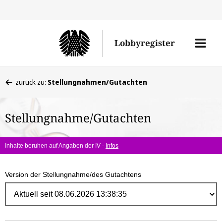
Direk
zum
Men
Lobbyregister
Inhal
öffne
Sie
zurück zu:
Stellungnahmen/Gutachten
befinden
sich
Stellungnahme/Gutachten
hier:
Inhalte beruhen auf Angaben der IV -
Infos
Version der Stellungnahme/des Gutachtens