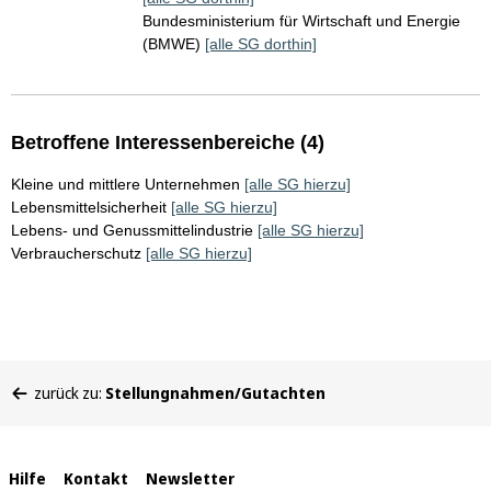
Bundesministerium für Wirtschaft und Energie
(BMWE)
[alle SG dorthin]
Betroffene Interessenbereiche (4)
Kleine und mittlere Unternehmen
[alle SG hierzu]
Lebensmittelsicherheit
[alle SG hierzu]
Lebens- und Genussmittelindustrie
[alle SG hierzu]
Verbraucherschutz
[alle SG hierzu]
Sie
zurück zu:
Stellungnahmen/Gutachten
befinden
sich
hier:
Interne
Hilfe
Kontakt
Newsletter