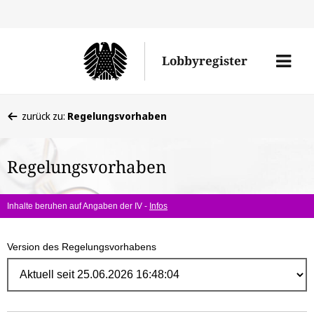
Direk
zum
Men
Lobbyregister
Inhal
öffne
Sie
zurück zu:
Regelungsvorhaben
befinden
sich
Regelungsvorhaben
hier:
Inhalte beruhen auf Angaben der IV -
Infos
Version des Regelungsvorhabens