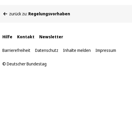
Sie
zurück zu:
Regelungsvorhaben
befinden
sich
hier:
Interne
Hilfe
Kontakt
Newsletter
Links
Barrierefreiheit
Datenschutz
Inhalte melden
Impressum
© Deutscher Bundestag