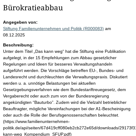
Bürokratieabbau
Angegeben von:
Stiftung Familienunternehmen und Politik (R000083)
am
08.12.2025
Beschreibung:
Unter dem Titel „Das kann weg“ hat die Stiftung eine Publikation
aufgelegt, in der 15 Empfehlungen zum Abbau gesetzlicher
Regelungen und Ideen für besseres Verwaltungshandeln
aufgeführt werden. Die Vorschläge betreffen EU-, Bundes- und
Landesrecht und durchleuchten die Verwaltungspraxis. Diskutiert
werden u. a. unnötige Belastungen bei aktuellen
Gesetzgebungsverfahren wie dem Bundestariftreuegesetz, dem
Vergaberecht oder auch zum von der Bundesregierung
angekündigten “Bauturbo”. Zudem wird die Vielzahl betrieblicher
Beauftragter, mögliche Vereinfachungen bei der A1-Bescheinigung
oder auch die Rolle der Berufsgenossenschaften beleuchtet.
(https://www.familienunternehmen-
politik.de/api/seiten/67d419cff080eb2cb272e65d/downloads/29173f3
kann-weg_Kompendium_SFUP.pdf)