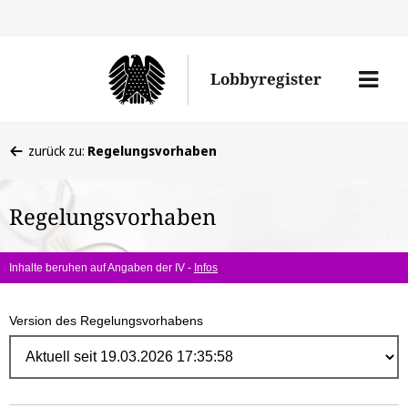
Direk
zum
Men
Lobbyregister
Inhal
öffne
Sie
zurück zu:
Regelungsvorhaben
befinden
sich
Regelungsvorhaben
hier:
Inhalte beruhen auf Angaben der IV -
Infos
Version des Regelungsvorhabens