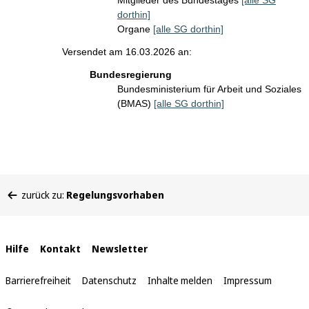
Mitglieder des Bundestages
[alle SG
dorthin]
Organe
[alle SG dorthin]
Versendet am 16.03.2026 an:
Bundesregierung
Bundesministerium für Arbeit und Soziales
(BMAS)
[alle SG dorthin]
Sie
zurück zu:
Regelungsvorhaben
befinden
sich
hier:
Interne
Hilfe
Kontakt
Newsletter
Links
Barrierefreiheit
Datenschutz
Inhalte melden
Impressum