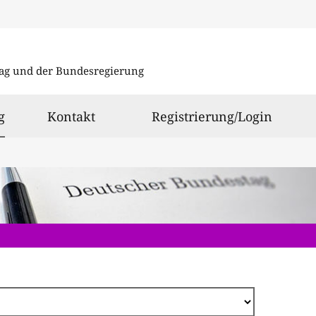
Direkt
zum
ag und der Bundesregierung
Inhalt
ausgewählt
g
Kontakt
Registrierung/Login