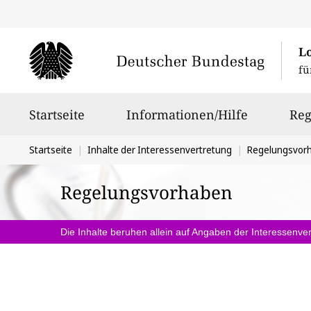
L
fü
Hauptnavigation
Startseite
Informationen/Hilfe
Reg
Sie
Startseite
Inhalte der Interessenvertretung
Regelungsvor
befinden
Regelungsvorhaben
sich
hier:
Die Inhalte beruhen allein auf Angaben der Interessenver