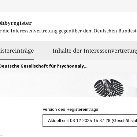
obbyregister
r die Interessenvertretung gegenüber dem
Deutschen Bundest
ausgewählt
istereinträge
Inhalte der Interessenvertretun
eutsche Gesellschaft für Psychoanalyse, Psychotherapie, Psychosomatik und Tiefenpsychologie (DGPT) e. V.
Version des Registereintrags