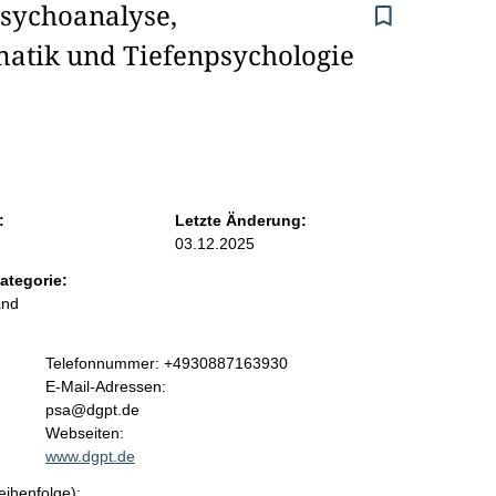
Psychoanalyse, 
atik und Tiefenpsychologie 
:
Letzte Änderung:
03.12.2025
ategorie:
and
K
Telefonnummer: +4930887163930
o
E-Mail-Adressen:
n
psa@dgpt.de
t
Webseiten:
a
www.dgpt.de
k
eihenfolge):