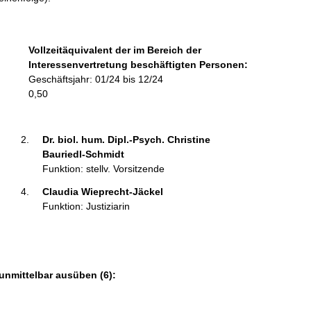
t
i
n
f
Vollzeitäquivalent der im Bereich der
o
Interessenvertretung beschäftigten Personen:
r
Geschäftsjahr: 01/24 bis 12/24
m
0,50
a
t
i
Dr. biol. hum. Dipl.-Psych. Christine 
o
Bauriedl-Schmidt 
n
Funktion: stellv. Vorsitzende
e
Claudia Wieprecht-Jäckel 
n
Funktion: Justiziarin
:
unmittelbar ausüben (6):