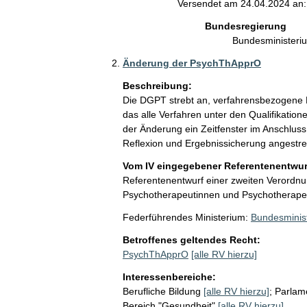
Versendet am 24.04.2024 an:
Bundesregierung
Bundesministeri
Änderung der PsychThApprO
Beschreibung:
Die DGPT strebt an, verfahrensbezogene M
das alle Verfahren unter den Qualifikatio
der Änderung ein Zeitfenster im Anschluss 
Reflexion und Ergebnissicherung angestre
Vom IV eingegebener Referentenentwurf
Referentenentwurf einer zweiten Verordn
Psychotherapeutinnen und Psychotherap
Federführendes Ministerium:
Bundesminis
Betroffenes geltendes Recht:
PsychThApprO
[alle RV hierzu]
Interessenbereiche:
Berufliche Bildung
[alle RV hierzu]
;
Parlam
Bereich "Gesundheit"
[alle RV hierzu]