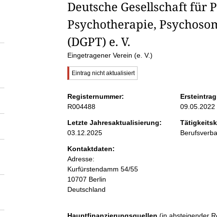
S
Deutsche Gesellschaft für 
Psychotherapie, Psychosom
e
(DGPT) e. V.
i
Eingetragener Verein (e. V.)
W
Eintrag nicht aktualisiert
t
i
c
Registernummer:
Ersteintrag
e
h
R004488
09.05.2022
t
i
Letzte Jahresaktualisierung:
Tätigkeitsk
n
g
03.12.2025
Berufsverb
e
r
i
Kontaktdaten:
H
Adresse:
i
Kurfürstendamm
n
54/55
n
w
10707
Berlin
e
Deutschland
i
h
s
:
Hauptfinanzierungsquellen
(in absteigender R