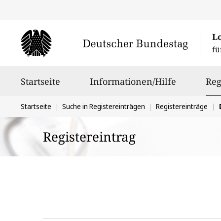
L
fü
Hauptnavigation
Startseite
Informationen/Hilfe
Reg
Sie
Startseite
Suche in Registereinträgen
Registereinträge
D
befinden
Registereintrag
sich
hier: