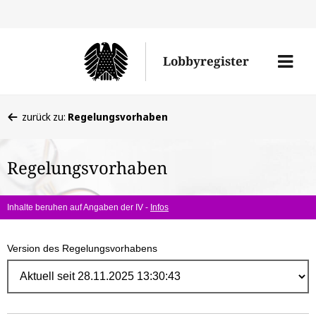
Direk
zum
Men
Lobbyregister
Inhal
öffne
Sie
zurück zu:
Regelungsvorhaben
befinden
sich
Regelungsvorhaben
hier:
Inhalte beruhen auf Angaben der IV -
Infos
Version des Regelungsvorhabens