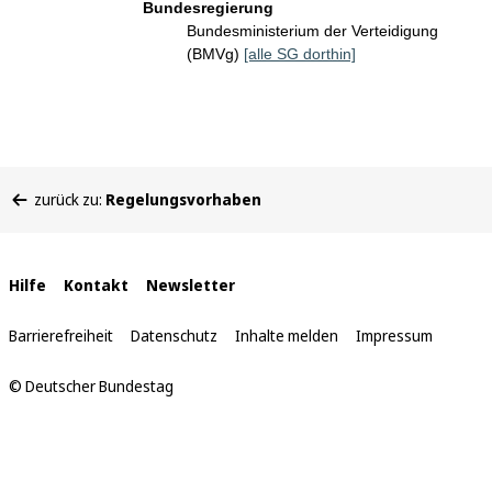
Bundesregierung
Bundesministerium der Verteidigung
(BMVg)
[alle SG dorthin]
Sie
zurück zu:
Regelungsvorhaben
befinden
sich
hier:
Interne
Hilfe
Kontakt
Newsletter
Links
Barrierefreiheit
Datenschutz
Inhalte melden
Impressum
© Deutscher Bundestag