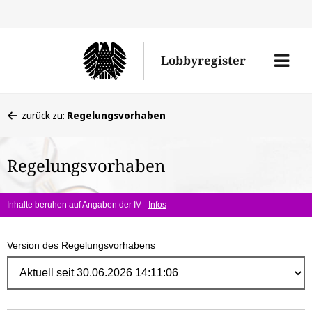
Direk
zum
Men
Lobbyregister
Inhal
öffne
Sie
zurück zu:
Regelungsvorhaben
befinden
sich
Regelungsvorhaben
hier:
Inhalte beruhen auf Angaben der IV -
Infos
Version des Regelungsvorhabens