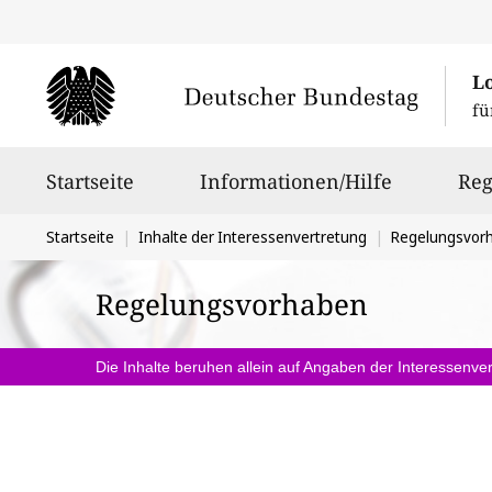
L
fü
Hauptnavigation
Startseite
Informationen/Hilfe
Reg
Sie
Startseite
Inhalte der Interessenvertretung
Regelungsvor
befinden
Regelungsvorhaben
sich
hier:
Die Inhalte beruhen allein auf Angaben der Interessenver