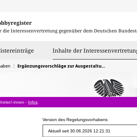
obbyregister
r die Interessenvertretung gegenüber dem
Deutschen Bundest
istereinträge
Inhalte der Interessenvertretun
haben
Ergänzungsvorschläge zur Ausgestaltung der Importinfrastruktur für Wasserstoff und Derivate
treter/-innen -
Infos
.
Version des Regelungsvorhabens