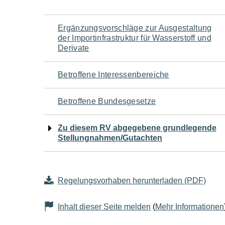
Navigation
Ergänzungsvorschläge zur Ausgestaltung
der Importinfrastruktur für Wasserstoff und
für
Derivate
den
Betroffene Interessenbereiche
Seiteninhalt
Betroffene Bundesgesetze
Zu diesem RV abgegebene grundlegende
Stellungnahmen/Gutachten
Regelungsvorhaben herunterladen (PDF)
Inhalt dieser Seite melden
(
Mehr Informationen