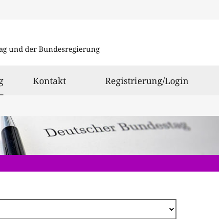
Direkt
zum
ag und der Bundesregierung
Inhalt
ausgewählt
g
Kontakt
Registrierung/Login