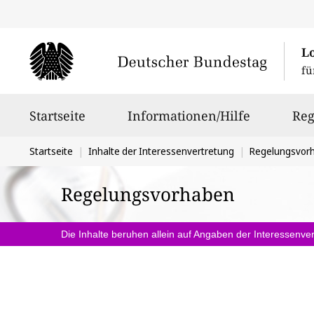
L
fü
Hauptnavigation
Startseite
Informationen/Hilfe
Reg
Sie
Startseite
Inhalte der Interessenvertretung
Regelungsvor
befinden
Regelungsvorhaben
sich
hier:
Die Inhalte beruhen allein auf Angaben der Interessenver