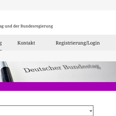
Direkt
zum
ag und der Bundesregierung
Inhalt
ausgewählt
g
Kontakt
Registrierung/Login