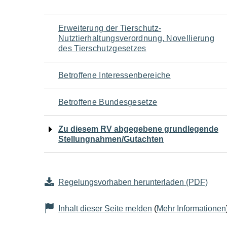
Navigation
Erweiterung der Tierschutz-
Nutztierhaltungsverordnung, Novellierung
für
des Tierschutzgesetzes
den
Betroffene Interessenbereiche
Seiteninhalt
Betroffene Bundesgesetze
Zu diesem RV abgegebene grundlegende
Stellungnahmen/Gutachten
Regelungsvorhaben herunterladen (PDF)
Inhalt dieser Seite melden
(
Mehr Informationen