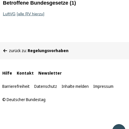
Betroffene Bundesgesetze (1)
LuftVG
[alle RV hierzu]
Sie
zurück zu:
Regelungsvorhaben
befinden
sich
hier:
Interne
Hilfe
Kontakt
Newsletter
Links
Barrierefreiheit
Datenschutz
Inhalte melden
Impressum
© Deutscher Bundestag