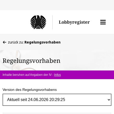
Direk
zum
Men
Lobbyregister
Inhal
öffne
Sie
zurück zu:
Regelungsvorhaben
befinden
sich
Regelungsvorhaben
hier:
Inhalte beruhen auf Angaben der IV -
Infos
Version des Regelungsvorhabens