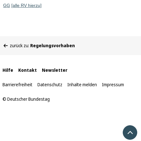
GG
[alle RV hierzu]
Sie
zurück zu:
Regelungsvorhaben
befinden
sich
hier:
Interne
Hilfe
Kontakt
Newsletter
Links
Barrierefreiheit
Datenschutz
Inhalte melden
Impressum
© Deutscher Bundestag
Nach