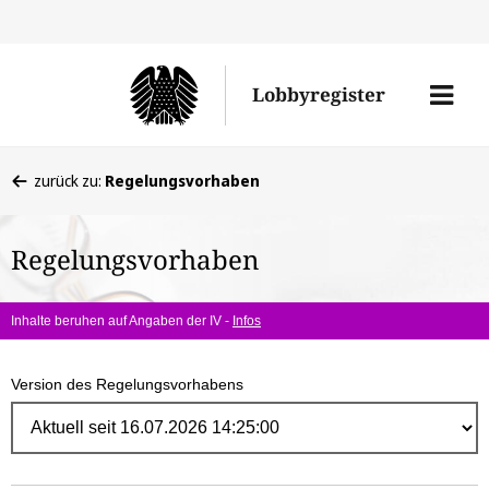
Direk
zum
Men
Lobbyregister
Inhal
öffne
Sie
zurück zu:
Regelungsvorhaben
befinden
sich
Regelungsvorhaben
hier:
Inhalte beruhen auf Angaben der IV -
Infos
Version des Regelungsvorhabens