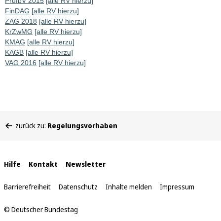
PrüfbV 2015
[alle RV hierzu]
FinDAG
[alle RV hierzu]
ZAG 2018
[alle RV hierzu]
KrZwMG
[alle RV hierzu]
KMAG
[alle RV hierzu]
KAGB
[alle RV hierzu]
VAG 2016
[alle RV hierzu]
Sie
zurück zu:
Regelungsvorhaben
befinden
sich
hier:
Interne
Hilfe
Kontakt
Newsletter
Links
Barrierefreiheit
Datenschutz
Inhalte melden
Impressum
© Deutscher Bundestag