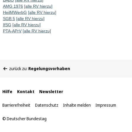
BApO
[alle RV hierzu]
AMG 1976
[alle RV hierzu]
HeilMWerbG
[alle RV hierzu]
SGB 5
[alle RV hierzu]
IfSG
[alle RV hierzu]
PTA-APrV
[alle RV hierzu]
Sie
zurück zu:
Regelungsvorhaben
befinden
sich
hier:
Interne
Hilfe
Kontakt
Newsletter
Links
Barrierefreiheit
Datenschutz
Inhalte melden
Impressum
© Deutscher Bundestag