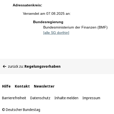
Adressatenkreis:
Versendet am 07.08.2025 an:
Bundesregierung
Bundesministerium der Finanzen (BMF)
[alle SG dorthin]
Sie
zurück zu:
Regelungsvorhaben
befinden
sich
hier:
Interne
Hilfe
Kontakt
Newsletter
Links
Barrierefreiheit
Datenschutz
Inhalte melden
Impressum
© Deutscher Bundestag