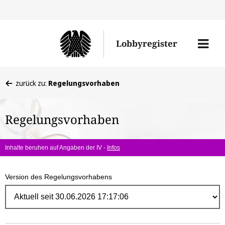
Direk
zum
Men
Lobbyregister
Inhal
öffne
Sie
zurück zu:
Regelungsvorhaben
befinden
sich
Regelungsvorhaben
hier:
Inhalte beruhen auf Angaben der IV -
Infos
Version des Regelungsvorhabens