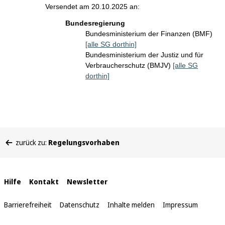
Versendet am 20.10.2025 an:
Bundesregierung
Bundesministerium der Finanzen (BMF)
[alle SG dorthin]
Bundesministerium der Justiz und für
Verbraucherschutz (BMJV)
[alle SG
dorthin]
Sie
zurück zu:
Regelungsvorhaben
befinden
sich
hier:
Interne
Hilfe
Kontakt
Newsletter
Links
Barrierefreiheit
Datenschutz
Inhalte melden
Impressum