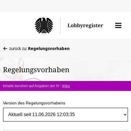
Direk
zum
Men
Lobbyregister
Inhal
öffne
Sie
zurück zu:
Regelungsvorhaben
befinden
sich
Regelungsvorhaben
hier:
Inhalte beruhen auf Angaben der IV -
Infos
Version des Regelungsvorhabens